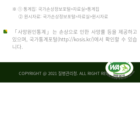
수
※ ① 통계집: 국가손상정보포털>자료실>통계집
552
2013
② 원시자료: 국가손상정보포털>자료실>원시자료
명
2012
「사망원인통계」는 손상으로 인한 사망률 등을 제공하고
년
있으며, 국가통계포털(http://kosis.kr/)에서 확인할 수 있습
니다.
환
년
자
수
사
COPYRIGHT @ 2021 질병관리청. ALL RIGHT RESERVED
26,123
망
명
자
수
2014
542
명
년
2013
환