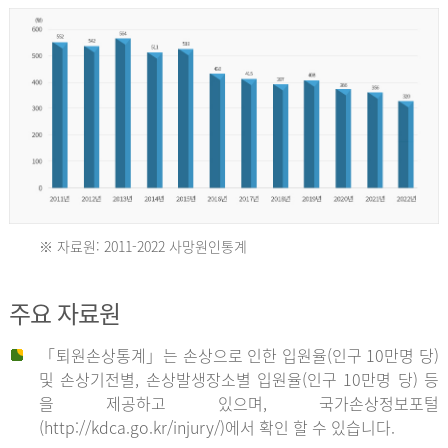
년
환
자
수
30,736
명
2012
※ 자료원: 2011-2022 사망원인통계
2011
년
주요 자료원
년
환
「퇴원손상통계」는 손상으로 인한 입원율(인구 10만명 당)
자
및 손상기전별, 손상발생장소별 입원율(인구 10만명 당) 등
사
수
을 제공하고 있으며, 국가손상정보포털
망
27,203
(http://kdca.go.kr/injury/)에서 확인 할 수 있습니다.
자
명