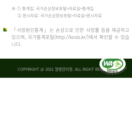
수
※ ① 통계집: 국가손상정보포털>자료실>통계집
552
2013
② 원시자료: 국가손상정보포털>자료실>원시자료
명
2012
「사망원인통계」는 손상으로 인한 사망률 등을 제공하고
년
있으며, 국가통계포털(http://kosis.kr/)에서 확인할 수 있습
니다.
환
년
자
수
사
COPYRIGHT @ 2021 질병관리청. ALL RIGHT RESERVED
26,123
망
명
자
수
2014
542
명
년
2013
환