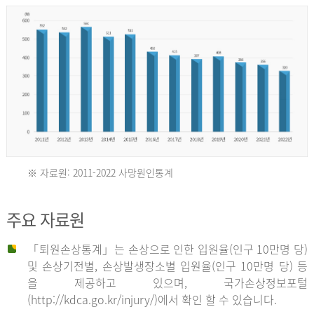
년
환
자
수
30,736
명
2012
※ 자료원: 2011-2022 사망원인통계
2011
년
주요 자료원
년
환
「퇴원손상통계」는 손상으로 인한 입원율(인구 10만명 당)
자
및 손상기전별, 손상발생장소별 입원율(인구 10만명 당) 등
사
수
을 제공하고 있으며, 국가손상정보포털
망
27,203
(http://kdca.go.kr/injury/)에서 확인 할 수 있습니다.
자
명