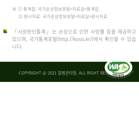
수
※ ① 통계집: 국가손상정보포털>자료실>통계집
552
2013
② 원시자료: 국가손상정보포털>자료실>원시자료
명
2012
「사망원인통계」는 손상으로 인한 사망률 등을 제공하고
년
있으며, 국가통계포털(http://kosis.kr/)에서 확인할 수 있습
니다.
환
년
자
수
사
COPYRIGHT @ 2021 질병관리청. ALL RIGHT RESERVED
26,123
망
명
자
수
2014
542
명
년
2013
환