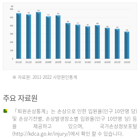
년
환
자
수
30,736
명
2012
※ 자료원: 2011-2022 사망원인통계
2011
년
주요 자료원
년
환
「퇴원손상통계」는 손상으로 인한 입원율(인구 10만명 당)
자
및 손상기전별, 손상발생장소별 입원율(인구 10만명 당) 등
사
수
을 제공하고 있으며, 국가손상정보포털
망
27,203
(http://kdca.go.kr/injury/)에서 확인 할 수 있습니다.
자
명