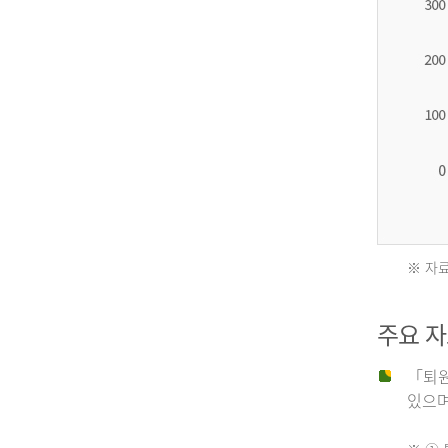
2012
년
환
자
수
27,203
명
※ 자료
2011
2013
주요 
년
년
「퇴원
있으며,
사
환
망
자