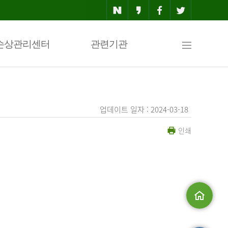
사
손상관리센터
관련기관
이
업데이트 일자 : 2024-03-18
인쇄
트
맵
.
메인으로