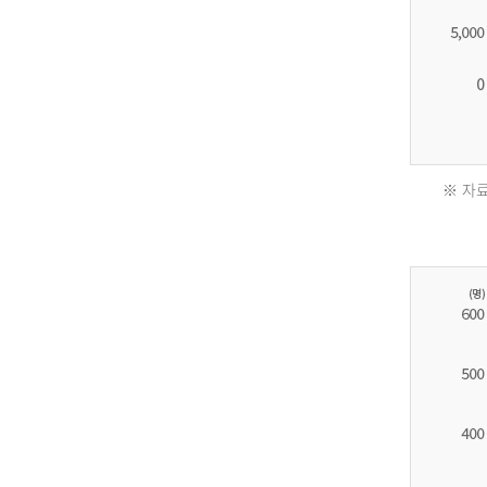
※ 자료
2011
년
환
자
수
30,736
명