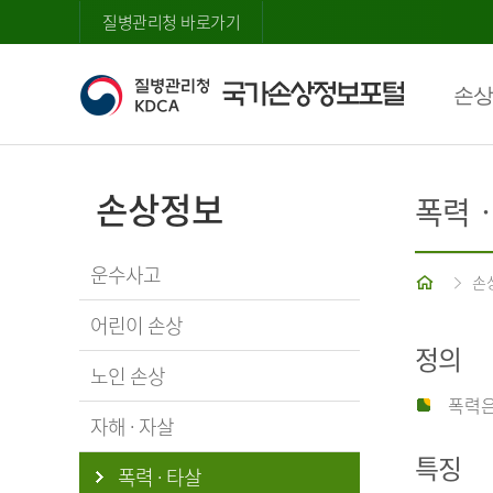
질병관리청 바로가기
손상
손상정보
폭력
운수사고
홈
손
어린이 손상
정의
노인 손상
폭력은
자해 · 자살
특징
폭력 · 타살