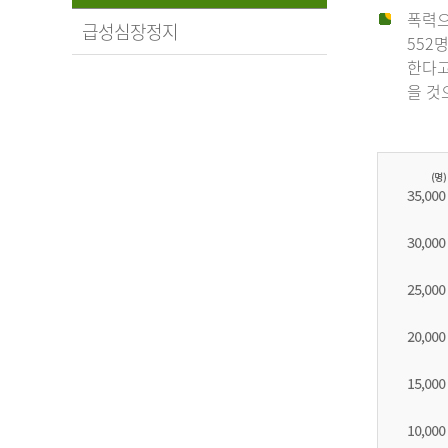
폭력으
급성심장정지
552
한다고
을 것