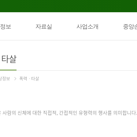
정보
자료실
사업소개
중앙
ㆍ타살
상정보
폭력ㆍ타살
 사람의 신체에 대한 직접적, 간접적인 유형력의 행사를 의미합니다