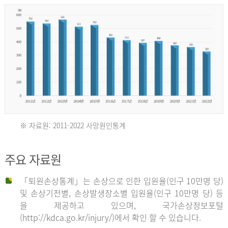
년
환
자
수
30,736
명
2012
※ 자료원: 2011-2022 사망원인통계
2011
년
주요 자료원
년
환
「퇴원손상통계」는 손상으로 인한 입원율(인구 10만명 당)
자
및 손상기전별, 손상발생장소별 입원율(인구 10만명 당) 등
사
수
을 제공하고 있으며, 국가손상정보포털
망
27,203
(http://kdca.go.kr/injury/)에서 확인 할 수 있습니다.
자
명