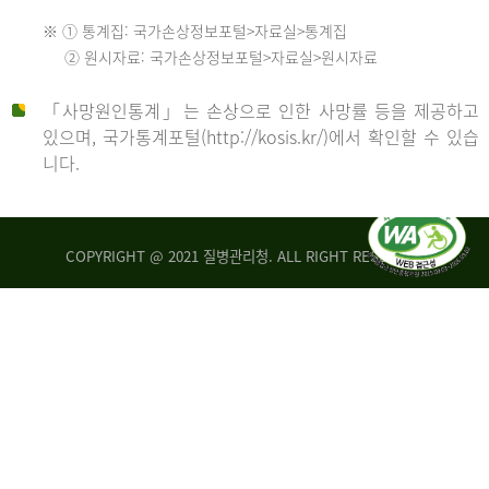
수
※ ① 통계집: 국가손상정보포털>자료실>통계집
552
2013
② 원시자료: 국가손상정보포털>자료실>원시자료
명
2012
「사망원인통계」는 손상으로 인한 사망률 등을 제공하고
년
있으며, 국가통계포털(http://kosis.kr/)에서 확인할 수 있습
니다.
환
년
자
수
사
COPYRIGHT @ 2021 질병관리청. ALL RIGHT RESERVED
26,123
망
명
자
수
2014
542
명
년
2013
환