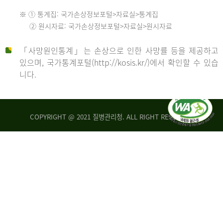
수
※ ① 통계집: 국가손상정보포털>자료실>통계집
552
2013
② 원시자료: 국가손상정보포털>자료실>원시자료
명
2012
「사망원인통계」는 손상으로 인한 사망률 등을 제공하고
년
있으며, 국가통계포털(http://kosis.kr/)에서 확인할 수 있습
니다.
환
년
자
수
사
COPYRIGHT @ 2021 질병관리청. ALL RIGHT RESERVED
26,123
망
명
자
수
2014
542
명
년
2013
환