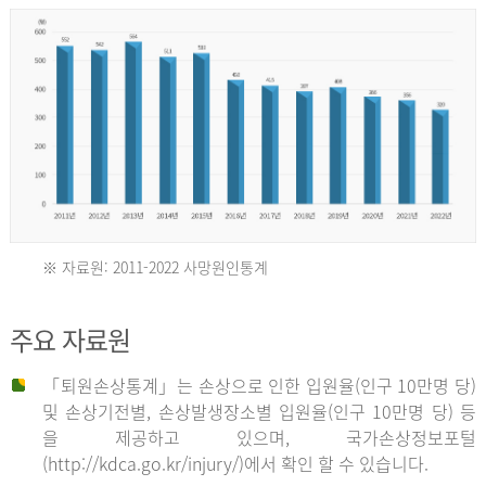
년
환
자
수
30,736
명
2012
※ 자료원: 2011-2022 사망원인통계
2011
년
주요 자료원
년
환
「퇴원손상통계」는 손상으로 인한 입원율(인구 10만명 당)
자
및 손상기전별, 손상발생장소별 입원율(인구 10만명 당) 등
사
수
을 제공하고 있으며, 국가손상정보포털
망
27,203
(http://kdca.go.kr/injury/)에서 확인 할 수 있습니다.
자
명