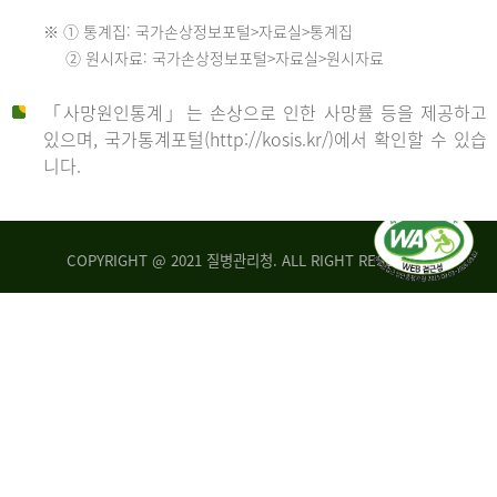
수
※ ① 통계집: 국가손상정보포털>자료실>통계집
552
2013
② 원시자료: 국가손상정보포털>자료실>원시자료
명
2012
「사망원인통계」는 손상으로 인한 사망률 등을 제공하고
년
있으며, 국가통계포털(http://kosis.kr/)에서 확인할 수 있습
니다.
환
년
자
수
사
COPYRIGHT @ 2021 질병관리청. ALL RIGHT RESERVED
26,123
망
명
자
수
2014
542
명
년
2013
환