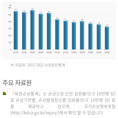
년
환
자
수
30,736
명
2012
※ 자료원: 2011-2022 사망원인통계
2011
년
주요 자료원
년
환
「퇴원손상통계」는 손상으로 인한 입원율(인구 10만명 당)
자
및 손상기전별, 손상발생장소별 입원율(인구 10만명 당) 등
사
수
을 제공하고 있으며, 국가손상정보포털
망
27,203
(http://kdca.go.kr/injury/)에서 확인 할 수 있습니다.
자
명