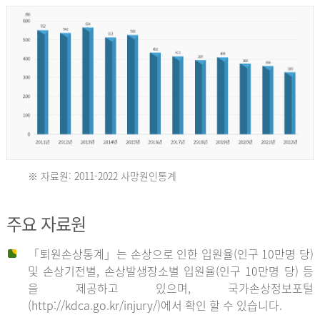
년
환
자
수
30,736
명
2012
※ 자료원: 2011-2022 사망원인통계
2011
년
주요 자료원
년
환
「퇴원손상통계」는 손상으로 인한 입원율(인구 10만명 당)
자
및 손상기전별, 손상발생장소별 입원율(인구 10만명 당) 등
사
수
을 제공하고 있으며, 국가손상정보포털
망
27,203
(http://kdca.go.kr/injury/)에서 확인 할 수 있습니다.
자
명