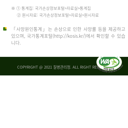
수
※ ① 통계집: 국가손상정보포털>자료실>통계집
552
2013
② 원시자료: 국가손상정보포털>자료실>원시자료
명
2012
「사망원인통계」는 손상으로 인한 사망률 등을 제공하고
년
있으며, 국가통계포털(http://kosis.kr/)에서 확인할 수 있습
니다.
환
년
자
수
사
COPYRIGHT @ 2021 질병관리청. ALL RIGHT RESERVED
26,123
망
명
자
수
2014
542
명
년
2013
환