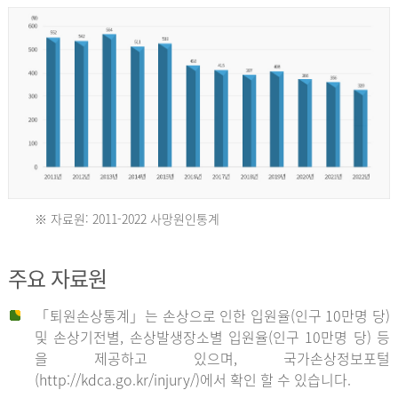
년
환
자
수
30,736
명
2012
※ 자료원: 2011-2022 사망원인통계
2011
년
주요 자료원
년
환
「퇴원손상통계」는 손상으로 인한 입원율(인구 10만명 당)
자
및 손상기전별, 손상발생장소별 입원율(인구 10만명 당) 등
사
수
을 제공하고 있으며, 국가손상정보포털
망
27,203
(http://kdca.go.kr/injury/)에서 확인 할 수 있습니다.
자
명