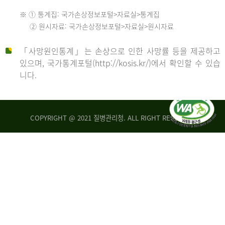
수
※ ① 통계집: 국가손상정보포털>자료실>통계집
552
2013
② 원시자료: 국가손상정보포털>자료실>원시자료
명
2012
「사망원인통계」는 손상으로 인한 사망률 등을 제공하고
년
있으며, 국가통계포털(http://kosis.kr/)에서 확인할 수 있습
니다.
환
년
자
수
사
COPYRIGHT @ 2021 질병관리청. ALL RIGHT RESERVED
26,123
망
명
자
수
2014
542
명
년
2013
환