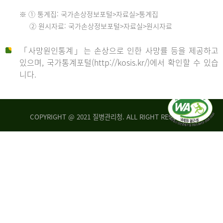
수
※ ① 통계집: 국가손상정보포털>자료실>통계집
552
2013
② 원시자료: 국가손상정보포털>자료실>원시자료
명
2012
「사망원인통계」는 손상으로 인한 사망률 등을 제공하고
년
있으며, 국가통계포털(http://kosis.kr/)에서 확인할 수 있습
니다.
환
년
자
수
사
COPYRIGHT @ 2021 질병관리청. ALL RIGHT RESERVED
26,123
망
명
자
수
2014
542
명
년
2013
환