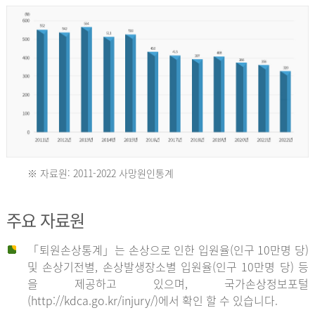
년
환
자
수
30,736
명
2012
※ 자료원: 2011-2022 사망원인통계
2011
년
주요 자료원
년
환
「퇴원손상통계」는 손상으로 인한 입원율(인구 10만명 당)
자
및 손상기전별, 손상발생장소별 입원율(인구 10만명 당) 등
사
수
을 제공하고 있으며, 국가손상정보포털
망
27,203
(http://kdca.go.kr/injury/)에서 확인 할 수 있습니다.
자
명