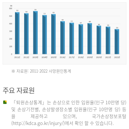
년
환
자
수
30,736
명
2012
※ 자료원: 2011-2022 사망원인통계
2011
년
주요 자료원
년
환
「퇴원손상통계」는 손상으로 인한 입원율(인구 10만명 당)
자
및 손상기전별, 손상발생장소별 입원율(인구 10만명 당) 등
사
수
을 제공하고 있으며, 국가손상정보포털
망
27,203
(http://kdca.go.kr/injury/)에서 확인 할 수 있습니다.
자
명