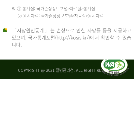
수
※ ① 통계집: 국가손상정보포털>자료실>통계집
552
2013
② 원시자료: 국가손상정보포털>자료실>원시자료
명
2012
「사망원인통계」는 손상으로 인한 사망률 등을 제공하고
년
있으며, 국가통계포털(http://kosis.kr/)에서 확인할 수 있습
니다.
환
년
자
수
사
COPYRIGHT @ 2021 질병관리청. ALL RIGHT RESERVED
26,123
망
명
자
수
2014
542
명
년
2013
환