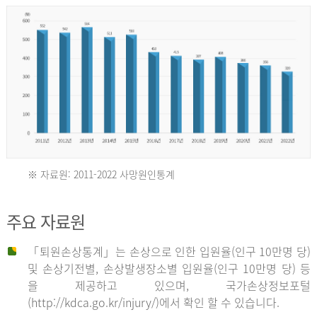
년
환
자
수
30,736
명
2012
※ 자료원: 2011-2022 사망원인통계
2011
년
주요 자료원
년
환
「퇴원손상통계」는 손상으로 인한 입원율(인구 10만명 당)
자
및 손상기전별, 손상발생장소별 입원율(인구 10만명 당) 등
사
수
을 제공하고 있으며, 국가손상정보포털
망
27,203
(http://kdca.go.kr/injury/)에서 확인 할 수 있습니다.
자
명