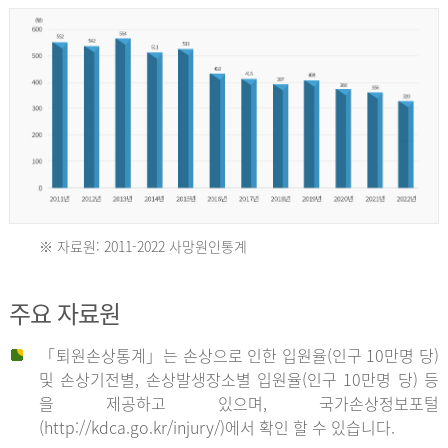
년
환
자
수
30,736
명
2012
※ 자료원: 2011-2022 사망원인통계
2011
년
주요 자료원
년
환
「퇴원손상통계」는 손상으로 인한 입원율(인구 10만명 당)
자
및 손상기전별, 손상발생장소별 입원율(인구 10만명 당) 등
사
수
을 제공하고 있으며, 국가손상정보포털
망
27,203
(http://kdca.go.kr/injury/)에서 확인 할 수 있습니다.
자
명