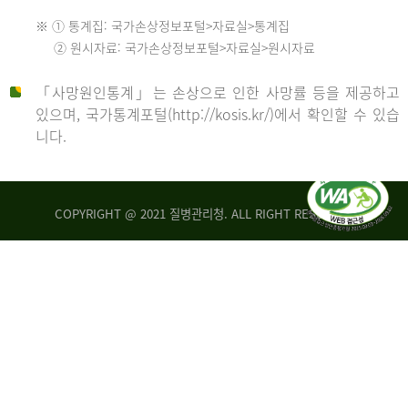
수
※ ① 통계집: 국가손상정보포털>자료실>통계집
552
2013
② 원시자료: 국가손상정보포털>자료실>원시자료
명
2012
「사망원인통계」는 손상으로 인한 사망률 등을 제공하고
년
있으며, 국가통계포털(http://kosis.kr/)에서 확인할 수 있습
니다.
환
년
자
수
사
COPYRIGHT @ 2021 질병관리청. ALL RIGHT RESERVED
26,123
망
명
자
수
2014
542
명
년
2013
환