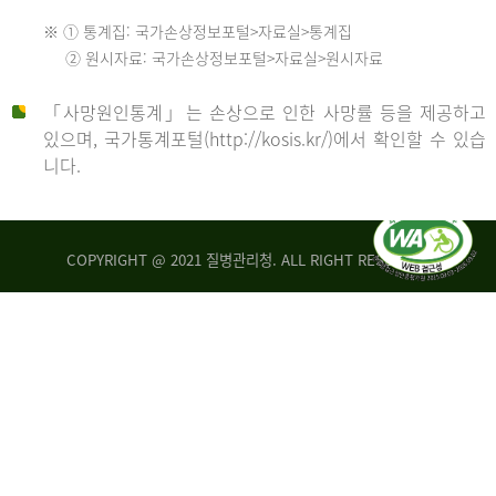
수
※ ① 통계집: 국가손상정보포털>자료실>통계집
552
2013
② 원시자료: 국가손상정보포털>자료실>원시자료
명
2012
「사망원인통계」는 손상으로 인한 사망률 등을 제공하고
년
있으며, 국가통계포털(http://kosis.kr/)에서 확인할 수 있습
니다.
환
년
자
수
사
COPYRIGHT @ 2021 질병관리청. ALL RIGHT RESERVED
26,123
망
명
자
수
2014
542
명
년
2013
환