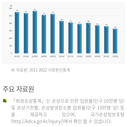
년
환
자
수
30,736
명
2012
※ 자료원: 2011-2022 사망원인통계
2011
년
주요 자료원
년
환
「퇴원손상통계」는 손상으로 인한 입원율(인구 10만명 당)
자
및 손상기전별, 손상발생장소별 입원율(인구 10만명 당) 등
사
수
을 제공하고 있으며, 국가손상정보포털
망
27,203
(http://kdca.go.kr/injury/)에서 확인 할 수 있습니다.
자
명