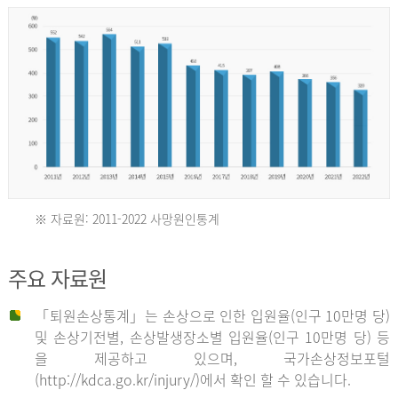
년
환
자
수
30,736
명
2012
※ 자료원: 2011-2022 사망원인통계
2011
년
주요 자료원
년
환
「퇴원손상통계」는 손상으로 인한 입원율(인구 10만명 당)
자
및 손상기전별, 손상발생장소별 입원율(인구 10만명 당) 등
사
수
을 제공하고 있으며, 국가손상정보포털
망
27,203
(http://kdca.go.kr/injury/)에서 확인 할 수 있습니다.
자
명