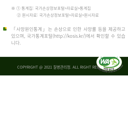
수
※ ① 통계집: 국가손상정보포털>자료실>통계집
552
2013
② 원시자료: 국가손상정보포털>자료실>원시자료
명
2012
「사망원인통계」는 손상으로 인한 사망률 등을 제공하고
년
있으며, 국가통계포털(http://kosis.kr/)에서 확인할 수 있습
니다.
환
년
자
수
사
COPYRIGHT @ 2021 질병관리청. ALL RIGHT RESERVED
26,123
망
명
자
수
2014
542
명
년
2013
환