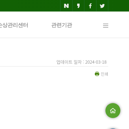
사
손상관리센터
관련기관
이
업데이트 일자 : 2024-03-18
인쇄
트
맵
.
메인으로