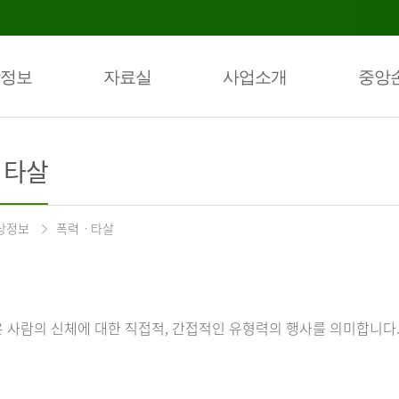
정보
자료실
사업소개
중앙
ㆍ타살
상정보
폭력ㆍ타살
 사람의 신체에 대한 직접적, 간접적인 유형력의 행사를 의미합니다