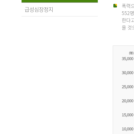
폭력으
급성심장정지
552
한다고
을 것