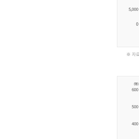
※ 자료
2011
년
환
자
수
30,736
명