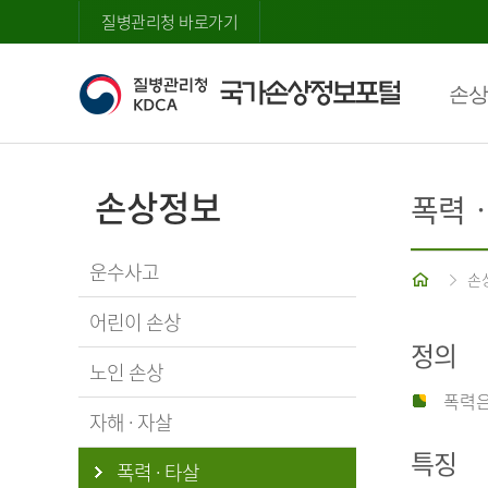
질병관리청 바로가기
손상
손상정보
폭력
운수사고
홈
손
어린이 손상
정의
노인 손상
폭력은
자해 · 자살
특징
폭력 · 타살