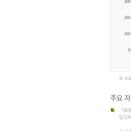
2012
년
환
자
수
27,203
명
※ 자료
2011
2013
주요 
년
년
「퇴원
있으며,
사
환
망
자