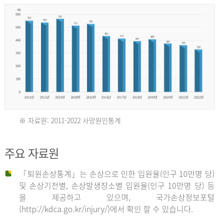
년
환
자
수
30,736
명
2012
※ 자료원: 2011-2022 사망원인통계
2011
년
주요 자료원
년
환
「퇴원손상통계」는 손상으로 인한 입원율(인구 10만명 당)
자
및 손상기전별, 손상발생장소별 입원율(인구 10만명 당) 등
사
수
을 제공하고 있으며, 국가손상정보포털
망
27,203
(http://kdca.go.kr/injury/)에서 확인 할 수 있습니다.
자
명