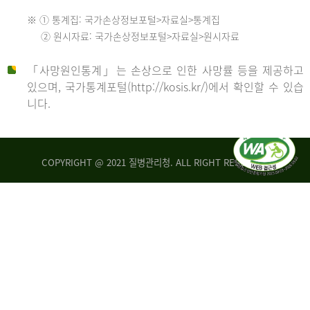
수
※ ① 통계집: 국가손상정보포털>자료실>통계집
552
2013
② 원시자료: 국가손상정보포털>자료실>원시자료
명
2012
「사망원인통계」는 손상으로 인한 사망률 등을 제공하고
년
있으며, 국가통계포털(http://kosis.kr/)에서 확인할 수 있습
니다.
환
년
자
수
사
COPYRIGHT @ 2021 질병관리청. ALL RIGHT RESERVED
26,123
망
명
자
수
2014
542
명
년
2013
환