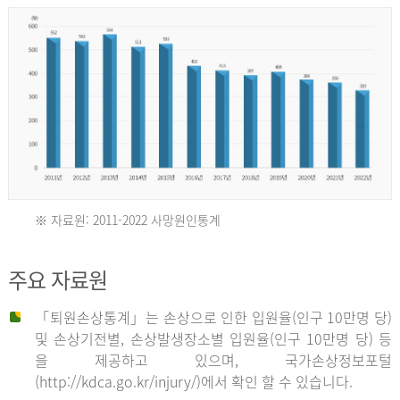
년
환
자
수
30,736
명
2012
※ 자료원: 2011-2022 사망원인통계
2011
년
주요 자료원
년
환
「퇴원손상통계」는 손상으로 인한 입원율(인구 10만명 당)
자
및 손상기전별, 손상발생장소별 입원율(인구 10만명 당) 등
사
수
을 제공하고 있으며, 국가손상정보포털
망
27,203
(http://kdca.go.kr/injury/)에서 확인 할 수 있습니다.
자
명