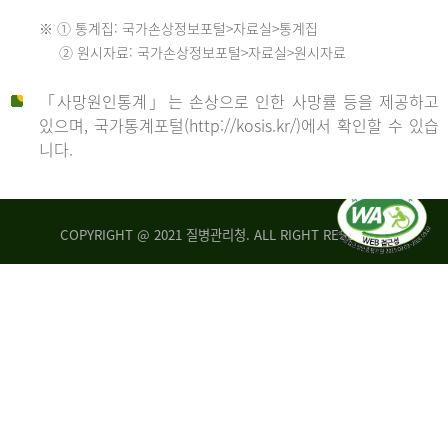
수
※ ① 통계집: 국가손상정보포털>자료실>통계집
552
2013
② 원시자료: 국가손상정보포털>자료실>원시자료
명
2012
「사망원인통계」는 손상으로 인한 사망률 등을 제공하고
년
있으며, 국가통계포털(http://kosis.kr/)에서 확인할 수 있습
니다.
환
년
자
수
사
COPYRIGHT @ 2021 질병관리청. ALL RIGHT RESERVED
26,123
망
명
자
수
2014
542
명
년
2013
환