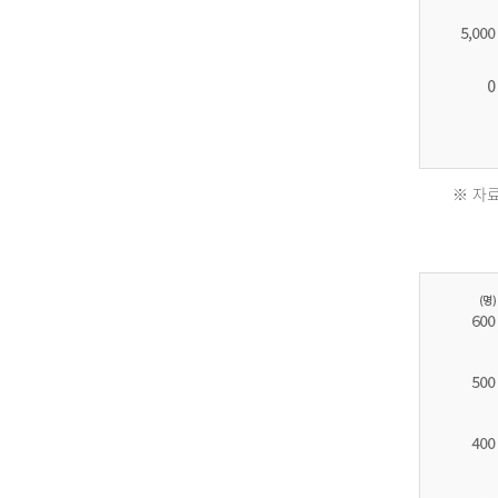
※ 자료
2011
년
환
자
수
30,736
명