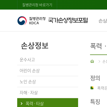
질병관리청 바로가기
손상
손상정보
폭력
운수사고
홈
손
어린이 손상
정의
노인 손상
폭력은
자해 · 자살
특징
폭력 · 타살