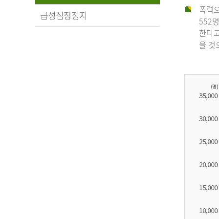
폭력으
급성심장정지
552
한다고
을 것