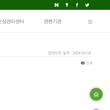
사
손상관리센터
관련기관
이
업데이트 일자 : 2024-03-18
인쇄
트
맵
.
메인으로