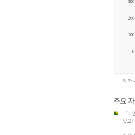
2012
년
환
자
수
27,203
명
※ 자료
2011
2013
주요 
년
년
「퇴원
있으며,
사
환
망
자