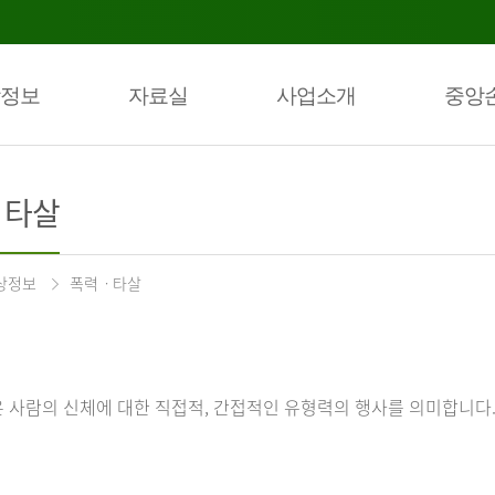
정보
자료실
사업소개
중앙
ㆍ타살
상정보
폭력ㆍ타살
 사람의 신체에 대한 직접적, 간접적인 유형력의 행사를 의미합니다