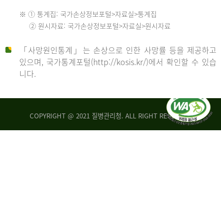
수
※ ① 통계집: 국가손상정보포털>자료실>통계집
552
2013
② 원시자료: 국가손상정보포털>자료실>원시자료
명
2012
「사망원인통계」는 손상으로 인한 사망률 등을 제공하고
년
있으며, 국가통계포털(http://kosis.kr/)에서 확인할 수 있습
니다.
환
년
자
수
사
COPYRIGHT @ 2021 질병관리청. ALL RIGHT RESERVED
26,123
망
명
자
수
2014
542
명
년
2013
환