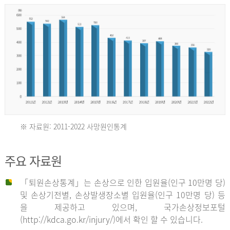
년
환
자
수
30,736
명
2012
※ 자료원: 2011-2022 사망원인통계
2011
년
주요 자료원
년
환
「퇴원손상통계」는 손상으로 인한 입원율(인구 10만명 당)
자
및 손상기전별, 손상발생장소별 입원율(인구 10만명 당) 등
사
수
을 제공하고 있으며, 국가손상정보포털
망
27,203
(http://kdca.go.kr/injury/)에서 확인 할 수 있습니다.
자
명