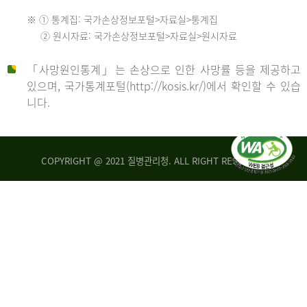
수
※ ① 통계집: 국가손상정보포털>자료실>통계집
552
2013
② 원시자료: 국가손상정보포털>자료실>원시자료
명
2012
「사망원인통계」는 손상으로 인한 사망률 등을 제공하고
년
있으며, 국가통계포털(http://kosis.kr/)에서 확인할 수 있습
니다.
환
년
자
수
사
COPYRIGHT @ 2021 질병관리청. ALL RIGHT RESERVED
26,123
망
명
자
수
2014
542
명
년
2013
환