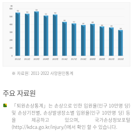
년
환
자
수
30,736
명
2012
※ 자료원: 2011-2022 사망원인통계
2011
년
주요 자료원
년
환
「퇴원손상통계」는 손상으로 인한 입원율(인구 10만명 당)
자
및 손상기전별, 손상발생장소별 입원율(인구 10만명 당) 등
사
수
을 제공하고 있으며, 국가손상정보포털
망
27,203
(http://kdca.go.kr/injury/)에서 확인 할 수 있습니다.
자
명