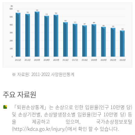
년
환
자
수
30,736
명
2012
※ 자료원: 2011-2022 사망원인통계
2011
년
주요 자료원
년
환
「퇴원손상통계」는 손상으로 인한 입원율(인구 10만명 당)
자
및 손상기전별, 손상발생장소별 입원율(인구 10만명 당) 등
사
수
을 제공하고 있으며, 국가손상정보포털
망
27,203
(http://kdca.go.kr/injury/)에서 확인 할 수 있습니다.
자
명