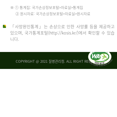
수
※ ① 통계집: 국가손상정보포털>자료실>통계집
552
2013
② 원시자료: 국가손상정보포털>자료실>원시자료
명
2012
「사망원인통계」는 손상으로 인한 사망률 등을 제공하고
년
있으며, 국가통계포털(http://kosis.kr/)에서 확인할 수 있습
니다.
환
년
자
수
사
COPYRIGHT @ 2021 질병관리청. ALL RIGHT RESERVED
26,123
망
명
자
수
2014
542
명
년
2013
환