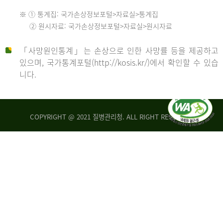
수
※ ① 통계집: 국가손상정보포털>자료실>통계집
552
2013
② 원시자료: 국가손상정보포털>자료실>원시자료
명
2012
「사망원인통계」는 손상으로 인한 사망률 등을 제공하고
년
있으며, 국가통계포털(http://kosis.kr/)에서 확인할 수 있습
니다.
환
년
자
수
사
COPYRIGHT @ 2021 질병관리청. ALL RIGHT RESERVED
26,123
망
명
자
수
2014
542
명
년
2013
환