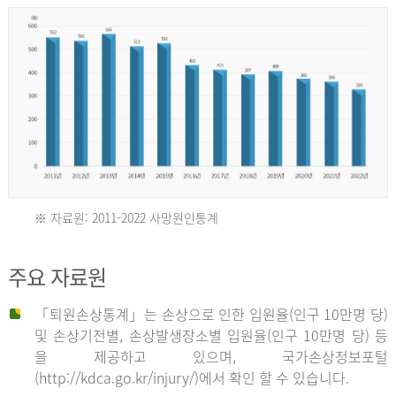
년
환
자
수
30,736
명
2012
※ 자료원: 2011-2022 사망원인통계
2011
년
주요 자료원
년
환
「퇴원손상통계」는 손상으로 인한 입원율(인구 10만명 당)
자
및 손상기전별, 손상발생장소별 입원율(인구 10만명 당) 등
사
수
을 제공하고 있으며, 국가손상정보포털
망
27,203
(http://kdca.go.kr/injury/)에서 확인 할 수 있습니다.
자
명