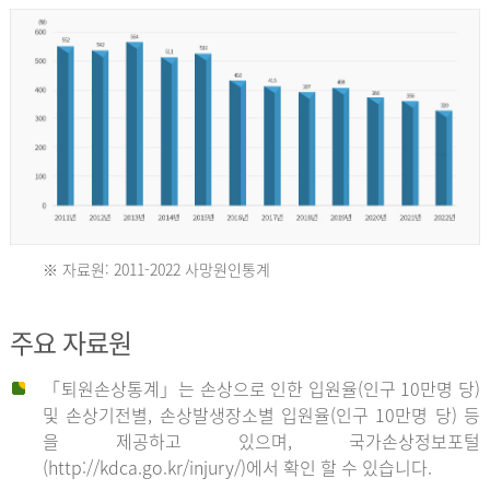
년
환
자
수
30,736
명
2012
※ 자료원: 2011-2022 사망원인통계
2011
년
주요 자료원
년
환
「퇴원손상통계」는 손상으로 인한 입원율(인구 10만명 당)
자
및 손상기전별, 손상발생장소별 입원율(인구 10만명 당) 등
사
수
을 제공하고 있으며, 국가손상정보포털
망
27,203
(http://kdca.go.kr/injury/)에서 확인 할 수 있습니다.
자
명