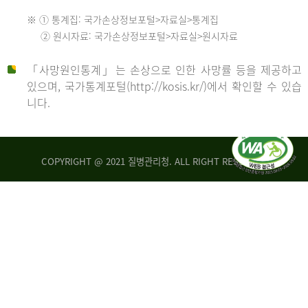
수
※ ① 통계집: 국가손상정보포털>자료실>통계집
552
2013
② 원시자료: 국가손상정보포털>자료실>원시자료
명
2012
「사망원인통계」는 손상으로 인한 사망률 등을 제공하고
년
있으며, 국가통계포털(http://kosis.kr/)에서 확인할 수 있습
니다.
환
년
자
수
사
COPYRIGHT @ 2021 질병관리청. ALL RIGHT RESERVED
26,123
망
명
자
수
2014
542
명
년
2013
환