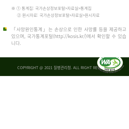
수
※ ① 통계집: 국가손상정보포털>자료실>통계집
552
2013
② 원시자료: 국가손상정보포털>자료실>원시자료
명
2012
「사망원인통계」는 손상으로 인한 사망률 등을 제공하고
년
있으며, 국가통계포털(http://kosis.kr/)에서 확인할 수 있습
니다.
환
년
자
수
사
COPYRIGHT @ 2021 질병관리청. ALL RIGHT RESERVED
26,123
망
명
자
수
2014
542
명
년
2013
환