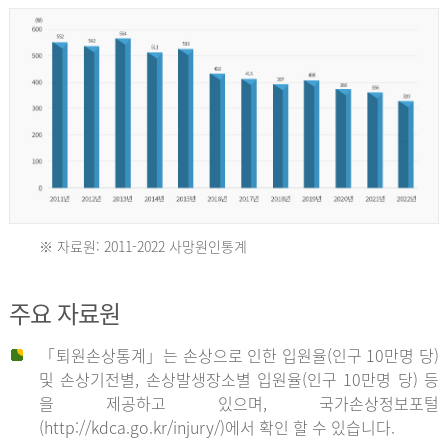
년
환
자
수
30,736
명
2012
※ 자료원: 2011-2022 사망원인통계
2011
년
주요 자료원
년
환
「퇴원손상통계」는 손상으로 인한 입원율(인구 10만명 당)
자
및 손상기전별, 손상발생장소별 입원율(인구 10만명 당) 등
사
수
을 제공하고 있으며, 국가손상정보포털
망
27,203
(http://kdca.go.kr/injury/)에서 확인 할 수 있습니다.
자
명