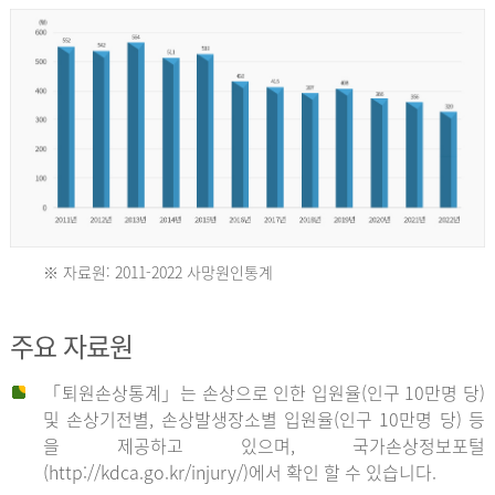
년
환
자
수
30,736
명
2012
※ 자료원: 2011-2022 사망원인통계
2011
년
주요 자료원
년
환
「퇴원손상통계」는 손상으로 인한 입원율(인구 10만명 당)
자
및 손상기전별, 손상발생장소별 입원율(인구 10만명 당) 등
사
수
을 제공하고 있으며, 국가손상정보포털
망
27,203
(http://kdca.go.kr/injury/)에서 확인 할 수 있습니다.
자
명