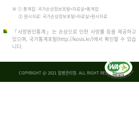
수
※ ① 통계집: 국가손상정보포털>자료실>통계집
552
2013
② 원시자료: 국가손상정보포털>자료실>원시자료
명
2012
「사망원인통계」는 손상으로 인한 사망률 등을 제공하고
년
있으며, 국가통계포털(http://kosis.kr/)에서 확인할 수 있습
니다.
환
년
자
수
사
COPYRIGHT @ 2021 질병관리청. ALL RIGHT RESERVED
26,123
망
명
자
수
2014
542
명
년
2013
환