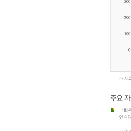
2012
년
환
자
수
27,203
명
※ 자료
2011
2013
주요 
년
년
「퇴원
있으며,
사
환
망
자