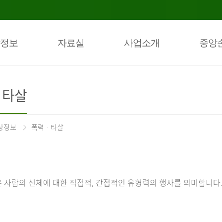
정보
자료실
사업소개
중앙
ㆍ타살
상정보
폭력ㆍ타살
 사람의 신체에 대한 직접적, 간접적인 유형력의 행사를 의미합니다