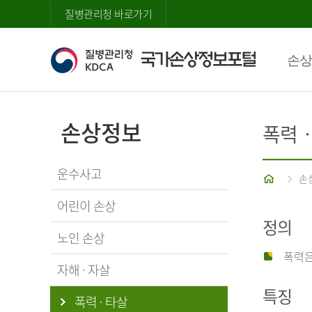
질병관리청 바로가기
손상
손상정보
폭력
운수사고
홈
손
어린이 손상
정의
노인 손상
폭력은
자해 · 자살
특징
폭력 · 타살