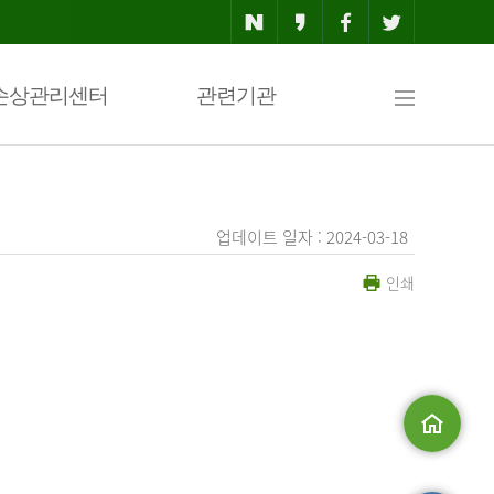
사
손상관리센터
관련기관
이
업데이트 일자 : 2024-03-18
인쇄
트
맵
.
메인으로