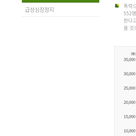
폭력으
급성심장정지
552
한다고
을 것