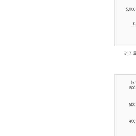
※ 자료
2011
년
환
자
수
30,736
명