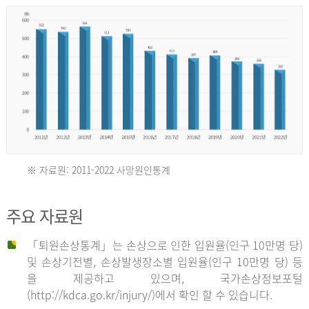
년
환
자
수
30,736
명
2012
※ 자료원: 2011-2022 사망원인통계
2011
년
주요 자료원
년
환
「퇴원손상통계」는 손상으로 인한 입원율(인구 10만명 당)
자
및 손상기전별, 손상발생장소별 입원율(인구 10만명 당) 등
사
수
을 제공하고 있으며, 국가손상정보포털
망
27,203
(http://kdca.go.kr/injury/)에서 확인 할 수 있습니다.
자
명