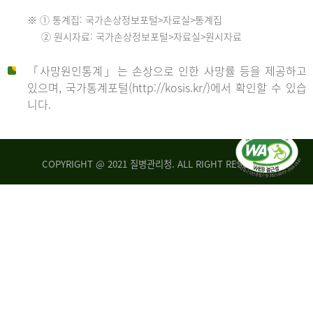
수
※ ① 통계집: 국가손상정보포털>자료실>통계집
552
2013
② 원시자료: 국가손상정보포털>자료실>원시자료
명
2012
「사망원인통계」는 손상으로 인한 사망률 등을 제공하고
년
있으며, 국가통계포털(http://kosis.kr/)에서 확인할 수 있습
니다.
환
년
자
수
사
COPYRIGHT @ 2021 질병관리청. ALL RIGHT RESERVED
26,123
망
명
자
수
2014
542
명
년
2013
환