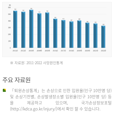
년
환
자
수
30,736
명
2012
※ 자료원: 2011-2022 사망원인통계
2011
년
주요 자료원
년
환
「퇴원손상통계」는 손상으로 인한 입원율(인구 10만명 당)
자
및 손상기전별, 손상발생장소별 입원율(인구 10만명 당) 등
사
수
을 제공하고 있으며, 국가손상정보포털
망
27,203
(http://kdca.go.kr/injury/)에서 확인 할 수 있습니다.
자
명