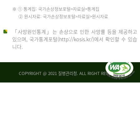
수
※ ① 통계집: 국가손상정보포털>자료실>통계집
552
2013
② 원시자료: 국가손상정보포털>자료실>원시자료
명
2012
「사망원인통계」는 손상으로 인한 사망률 등을 제공하고
년
있으며, 국가통계포털(http://kosis.kr/)에서 확인할 수 있습
니다.
환
년
자
수
사
COPYRIGHT @ 2021 질병관리청. ALL RIGHT RESERVED
26,123
망
명
자
수
2014
542
명
년
2013
환