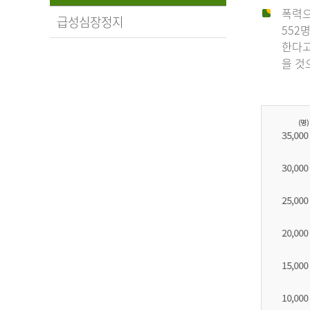
폭력으
급성심장정지
552
한다고
을 것