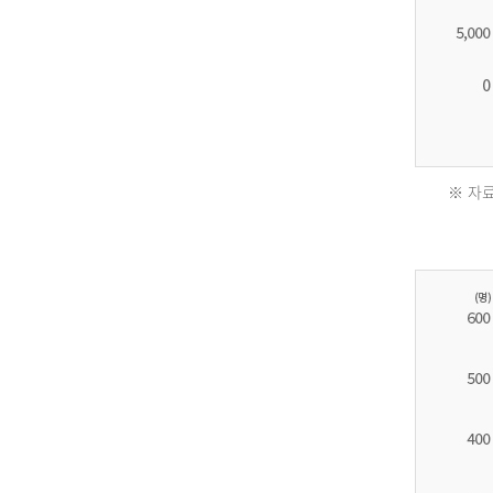
※ 자료
2011
년
환
자
수
30,736
명