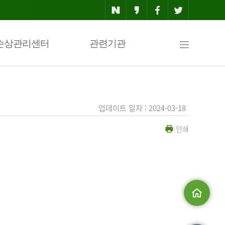
사
손상관리센터
관련기관
이
업데이트 일자 : 2024-03-18
인쇄
트
맵
.
메인으로