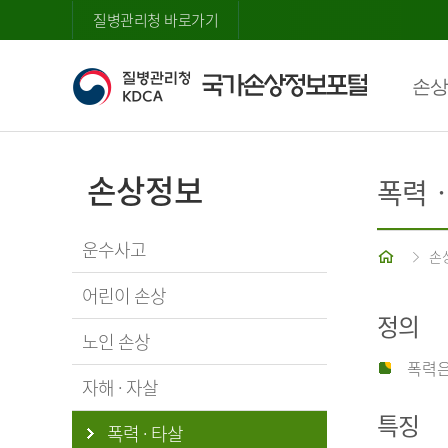
질병관리청 바로가기
손상
손상정보
폭력
운수사고
홈
손
어린이 손상
정의
노인 손상
폭력은
자해 · 자살
특징
폭력 · 타살