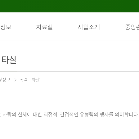
정보
자료실
사업소개
중앙
ㆍ타살
상정보
폭력ㆍ타살
 사람의 신체에 대한 직접적, 간접적인 유형력의 행사를 의미합니다