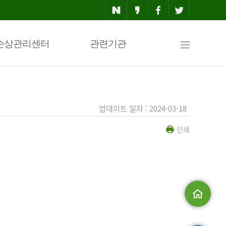
사
손상관리센터
관련기관
이
업데이트 일자 : 2024-03-18
인쇄
트
맵
.
메인으로