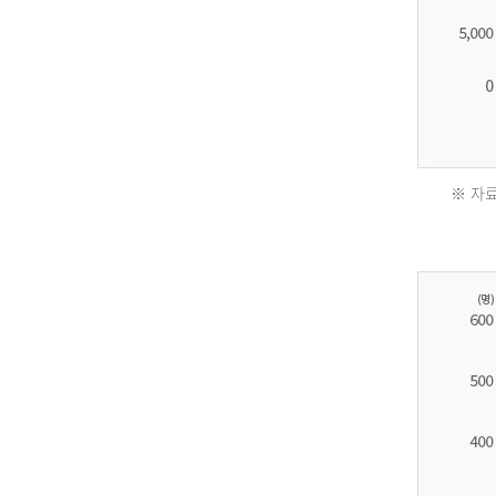
※ 자료
2011
년
환
자
수
30,736
명