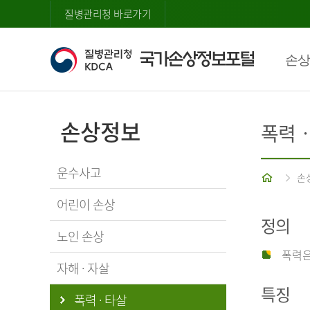
질병관리청 바로가기
손상
손상정보
폭력
운수사고
홈
손
어린이 손상
정의
노인 손상
폭력은
자해 · 자살
특징
폭력 · 타살