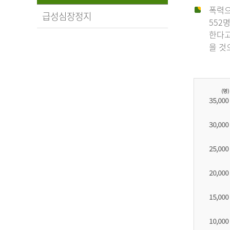
폭력으
급성심장정지
552
한다고
을 것