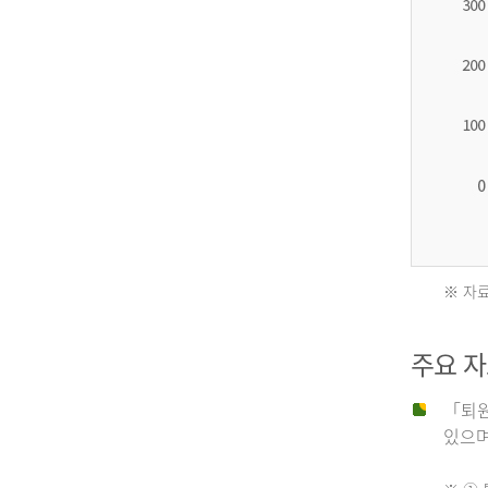
2012
년
환
자
수
27,203
명
※ 자료
2011
2013
주요 
년
년
「퇴원
있으며,
사
환
망
자