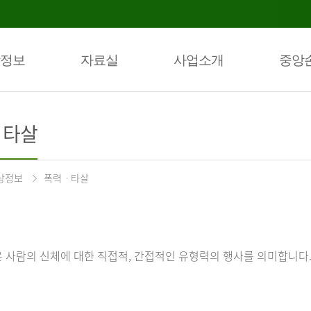
정보
자료실
사업소개
중앙
ㆍ타살
상정보
폭력ㆍ타살
 사람의 신체에 대한 직접적, 간접적인 유형력의 행사를 의미합니다