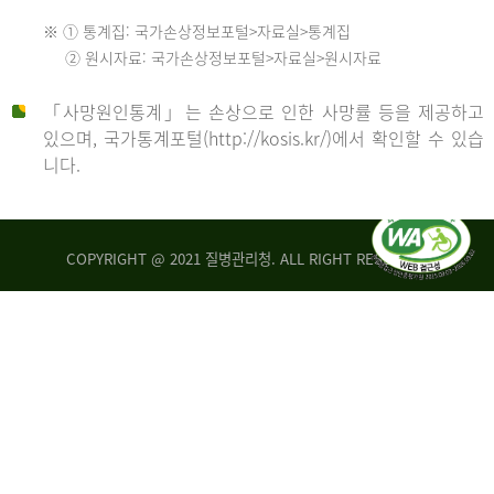
수
※ ① 통계집: 국가손상정보포털>자료실>통계집
552
2013
② 원시자료: 국가손상정보포털>자료실>원시자료
명
2012
「사망원인통계」는 손상으로 인한 사망률 등을 제공하고
년
있으며, 국가통계포털(http://kosis.kr/)에서 확인할 수 있습
니다.
환
년
자
수
사
COPYRIGHT @ 2021 질병관리청. ALL RIGHT RESERVED
26,123
망
명
자
수
2014
542
명
년
2013
환