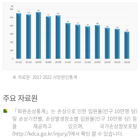
년
환
자
수
30,736
명
2012
※ 자료원: 2011-2022 사망원인통계
2011
년
주요 자료원
년
환
「퇴원손상통계」는 손상으로 인한 입원율(인구 10만명 당)
자
및 손상기전별, 손상발생장소별 입원율(인구 10만명 당) 등
사
수
을 제공하고 있으며, 국가손상정보포털
망
27,203
(http://kdca.go.kr/injury/)에서 확인 할 수 있습니다.
자
명