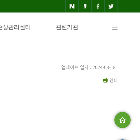
사
손상관리센터
관련기관
이
업데이트 일자 : 2024-03-18
인쇄
트
맵
.
메인으로