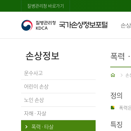
질병관리청 바로가기
손상
손상정보
폭력
운수사고
홈
손
어린이 손상
정의
노인 손상
폭력은
자해 · 자살
특징
폭력 · 타살