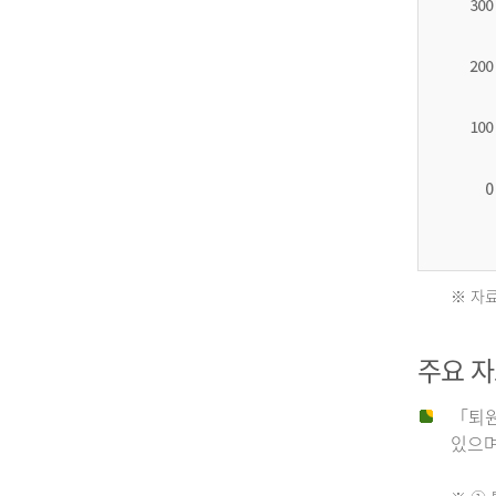
2012
년
환
자
수
27,203
명
※ 자료
2011
2013
주요 
년
년
「퇴원
있으며,
사
환
망
자