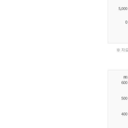
※ 자료
2011
년
환
자
수
30,736
명