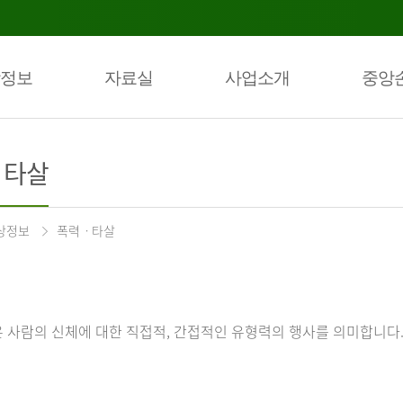
정보
자료실
사업소개
중앙
ㆍ타살
상정보
폭력ㆍ타살
 사람의 신체에 대한 직접적, 간접적인 유형력의 행사를 의미합니다