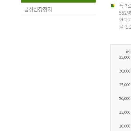
폭력으
급성심장정지
552
한다고
을 것