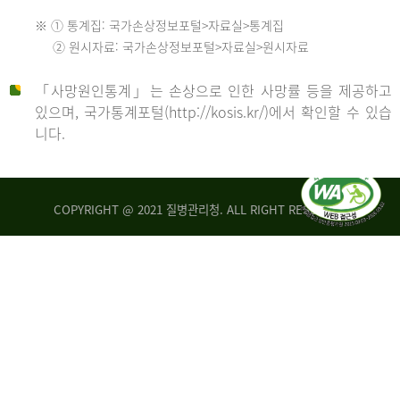
수
※ ① 통계집: 국가손상정보포털>자료실>통계집
552
2013
② 원시자료: 국가손상정보포털>자료실>원시자료
명
2012
「사망원인통계」는 손상으로 인한 사망률 등을 제공하고
년
있으며, 국가통계포털(http://kosis.kr/)에서 확인할 수 있습
니다.
환
년
자
수
사
COPYRIGHT @ 2021 질병관리청. ALL RIGHT RESERVED
26,123
망
명
자
수
2014
542
명
년
2013
환