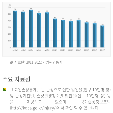
년
환
자
수
30,736
명
2012
※ 자료원: 2011-2022 사망원인통계
2011
년
주요 자료원
년
환
「퇴원손상통계」는 손상으로 인한 입원율(인구 10만명 당)
자
및 손상기전별, 손상발생장소별 입원율(인구 10만명 당) 등
사
수
을 제공하고 있으며, 국가손상정보포털
망
27,203
(http://kdca.go.kr/injury/)에서 확인 할 수 있습니다.
자
명