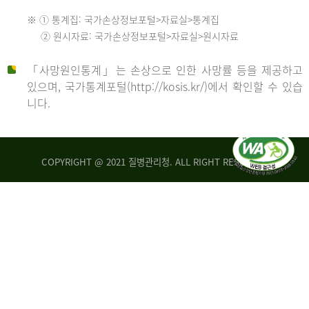
수
※ ① 통계집: 국가손상정보포털>자료실>통계집
552
2013
② 원시자료: 국가손상정보포털>자료실>원시자료
명
2012
「사망원인통계」는 손상으로 인한 사망률 등을 제공하고
년
있으며, 국가통계포털(http://kosis.kr/)에서 확인할 수 있습
니다.
환
년
자
수
사
COPYRIGHT @ 2021 질병관리청. ALL RIGHT RESERVED
26,123
망
명
자
수
2014
542
명
년
2013
환