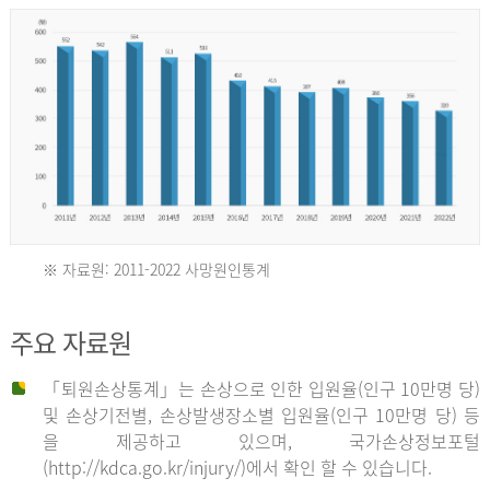
년
환
자
수
30,736
명
2012
※ 자료원: 2011-2022 사망원인통계
2011
년
주요 자료원
년
환
「퇴원손상통계」는 손상으로 인한 입원율(인구 10만명 당)
자
및 손상기전별, 손상발생장소별 입원율(인구 10만명 당) 등
사
수
을 제공하고 있으며, 국가손상정보포털
망
27,203
(http://kdca.go.kr/injury/)에서 확인 할 수 있습니다.
자
명