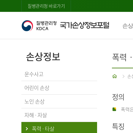
질병관리청 바로가기
손상
손상정보
폭력
운수사고
홈
손
어린이 손상
정의
노인 손상
폭력은
자해 · 자살
특징
폭력 · 타살