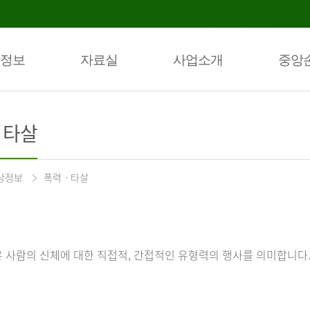
정보
자료실
사업소개
중앙
ㆍ타살
상정보
폭력ㆍ타살
 사람의 신체에 대한 직접적, 간접적인 유형력의 행사를 의미합니다