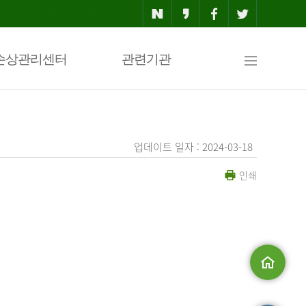
사
손상관리센터
관련기관
이
업데이트 일자 : 2024-03-18
인쇄
트
맵
.
메인으로