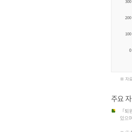
2012
년
환
자
수
27,203
명
※ 자료
2011
2013
주요 
년
년
「퇴원
있으며,
사
환
망
자