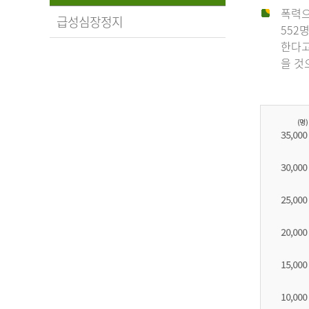
폭력으
급성심장정지
552
한다고
을 것