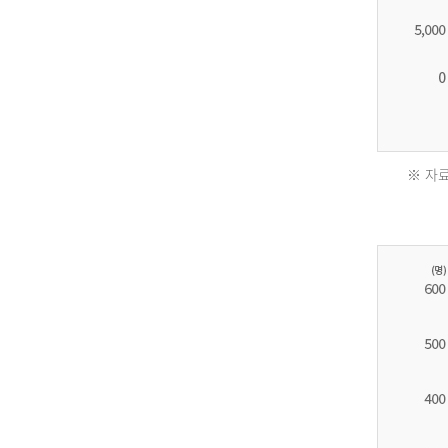
※ 자료
2011
년
환
자
수
30,736
명