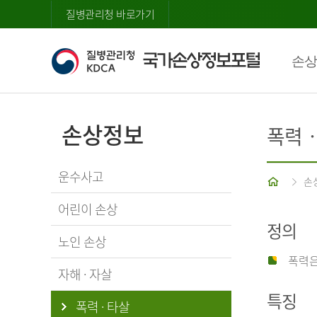
질병관리청 바로가기
손상
손상정보
폭력
운수사고
홈
손
어린이 손상
정의
노인 손상
폭력은
자해 · 자살
특징
폭력 · 타살