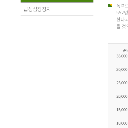
폭력으
급성심장정지
552
한다고
을 것