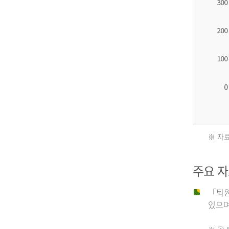
2012
년
환
자
수
27,203
명
※ 자료
2011
2013
주요 
년
년
「퇴원
있으며,
사
환
망
자