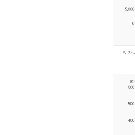
※ 자료
2011
년
환
자
수
30,736
명