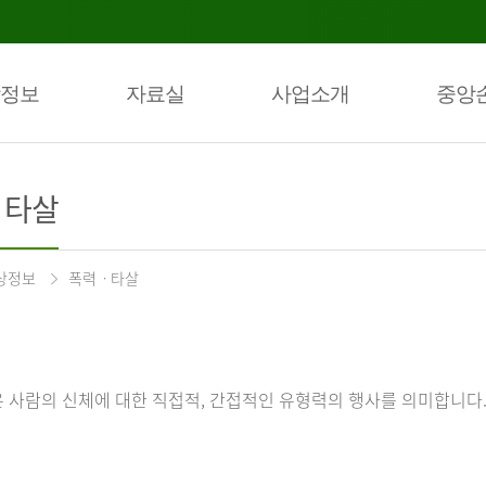
정보
자료실
사업소개
중앙
ㆍ타살
상정보
폭력ㆍ타살
 사람의 신체에 대한 직접적, 간접적인 유형력의 행사를 의미합니다