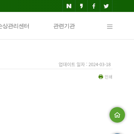
사
손상관리센터
관련기관
이
업데이트 일자 : 2024-03-18
인쇄
트
맵
.
메인으로