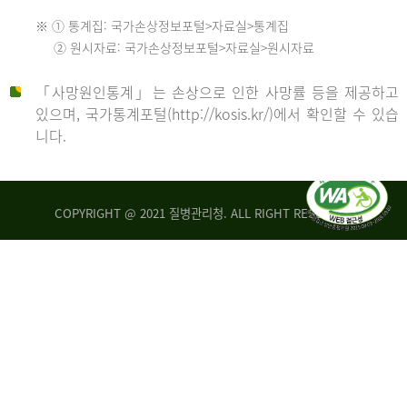
수
※ ① 통계집: 국가손상정보포털>자료실>통계집
552
2013
② 원시자료: 국가손상정보포털>자료실>원시자료
명
2012
「사망원인통계」는 손상으로 인한 사망률 등을 제공하고
년
있으며, 국가통계포털(http://kosis.kr/)에서 확인할 수 있습
니다.
환
년
자
수
사
COPYRIGHT @ 2021 질병관리청. ALL RIGHT RESERVED
26,123
망
명
자
수
2014
542
명
년
2013
환