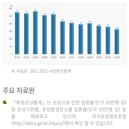
년
환
자
수
30,736
명
2012
※ 자료원: 2011-2022 사망원인통계
2011
년
주요 자료원
년
환
「퇴원손상통계」는 손상으로 인한 입원율(인구 10만명 당)
자
및 손상기전별, 손상발생장소별 입원율(인구 10만명 당) 등
사
수
을 제공하고 있으며, 국가손상정보포털
망
27,203
(http://kdca.go.kr/injury/)에서 확인 할 수 있습니다.
자
명