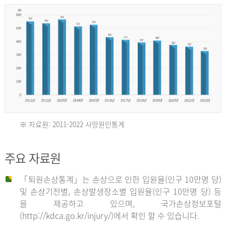
년
환
자
수
30,736
명
2012
※ 자료원: 2011-2022 사망원인통계
2011
년
주요 자료원
년
환
「퇴원손상통계」는 손상으로 인한 입원율(인구 10만명 당)
자
및 손상기전별, 손상발생장소별 입원율(인구 10만명 당) 등
사
수
을 제공하고 있으며, 국가손상정보포털
망
27,203
(http://kdca.go.kr/injury/)에서 확인 할 수 있습니다.
자
명