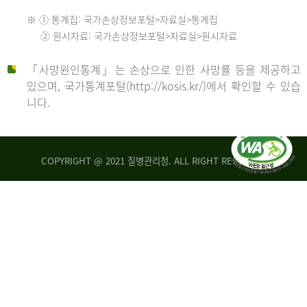
수
※ ① 통계집: 국가손상정보포털>자료실>통계집
552
2013
② 원시자료: 국가손상정보포털>자료실>원시자료
명
2012
「사망원인통계」는 손상으로 인한 사망률 등을 제공하고
년
있으며, 국가통계포털(http://kosis.kr/)에서 확인할 수 있습
니다.
환
년
자
수
사
COPYRIGHT @ 2021 질병관리청. ALL RIGHT RESERVED
26,123
망
명
자
수
2014
542
명
년
2013
환