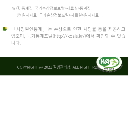
수
※ ① 통계집: 국가손상정보포털>자료실>통계집
552
2013
② 원시자료: 국가손상정보포털>자료실>원시자료
명
2012
「사망원인통계」는 손상으로 인한 사망률 등을 제공하고
년
있으며, 국가통계포털(http://kosis.kr/)에서 확인할 수 있습
니다.
환
년
자
수
사
COPYRIGHT @ 2021 질병관리청. ALL RIGHT RESERVED
26,123
망
명
자
수
2014
542
명
년
2013
환