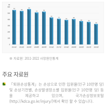
년
환
자
수
30,736
명
2012
※ 자료원: 2011-2022 사망원인통계
2011
년
주요 자료원
년
환
「퇴원손상통계」는 손상으로 인한 입원율(인구 10만명 당)
자
및 손상기전별, 손상발생장소별 입원율(인구 10만명 당) 등
사
수
을 제공하고 있으며, 국가손상정보포털
망
27,203
(http://kdca.go.kr/injury/)에서 확인 할 수 있습니다.
자
명