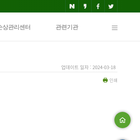
사
손상관리센터
관련기관
이
업데이트 일자 : 2024-03-18
인쇄
트
맵
.
메인으로