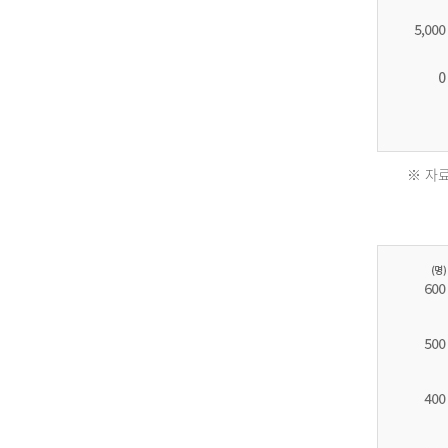
※ 자료
2011
년
환
자
수
30,736
명