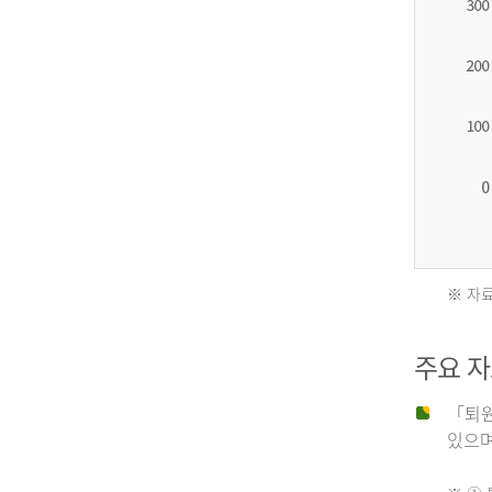
2012
년
환
자
수
27,203
명
※ 자료
2011
2013
주요 
년
년
「퇴원
있으며,
사
환
망
자