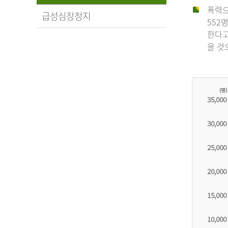
폭력으
급성심장정지
552
한다고
을 것