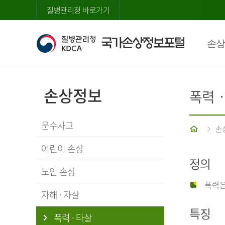
질병관리청 바로가기
손상
손상정보
폭력
운수사고
홈
손
어린이 손상
정의
노인 손상
폭력은
자해 · 자살
특징
폭력 · 타살