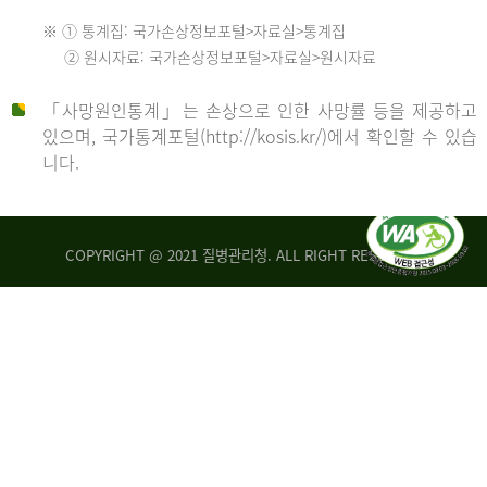
수
※ ① 통계집: 국가손상정보포털>자료실>통계집
552
2013
② 원시자료: 국가손상정보포털>자료실>원시자료
명
2012
「사망원인통계」는 손상으로 인한 사망률 등을 제공하고
년
있으며, 국가통계포털(http://kosis.kr/)에서 확인할 수 있습
니다.
환
년
자
수
사
COPYRIGHT @ 2021 질병관리청. ALL RIGHT RESERVED
26,123
망
명
자
수
2014
542
명
년
2013
환