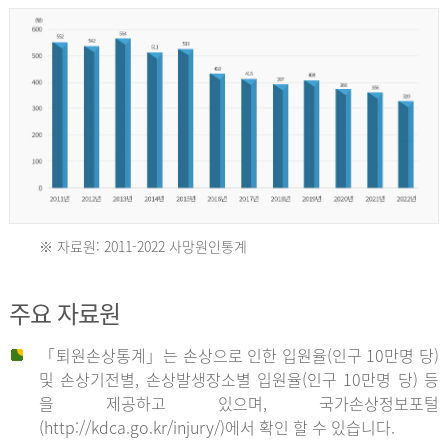
년
환
자
수
30,736
명
2012
※ 자료원: 2011-2022 사망원인통계
2011
년
주요 자료원
년
환
「퇴원손상통계」는 손상으로 인한 입원율(인구 10만명 당)
자
및 손상기전별, 손상발생장소별 입원율(인구 10만명 당) 등
사
수
을 제공하고 있으며, 국가손상정보포털
망
27,203
(http://kdca.go.kr/injury/)에서 확인 할 수 있습니다.
자
명