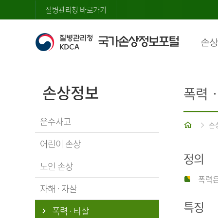
질병관리청 바로가기
손상
손상정보
폭력
운수사고
홈
손
어린이 손상
정의
노인 손상
폭력은
자해 · 자살
특징
폭력 · 타살