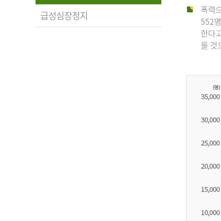
폭력으
급성심장정지
552
한다고
을 것