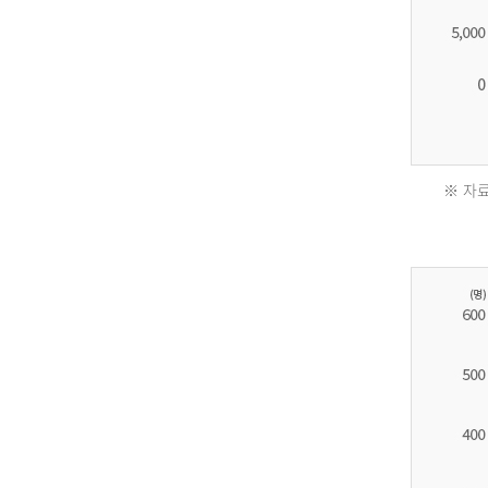
※ 자료
2011
년
환
자
수
30,736
명