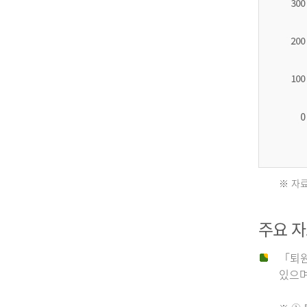
2012
년
환
자
수
27,203
명
※ 자료
2011
2013
주요 
년
년
「퇴원
있으며,
사
환
망
자