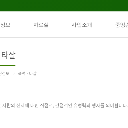
정보
자료실
사업소개
중앙
ㆍ타살
상정보
폭력ㆍ타살
 사람의 신체에 대한 직접적, 간접적인 유형력의 행사를 의미합니다