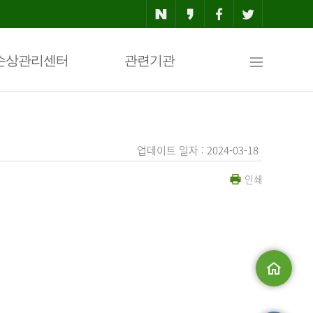
사
손상관리센터
관련기관
이
업데이트 일자 : 2024-03-18
인쇄
트
맵
.
메인으로