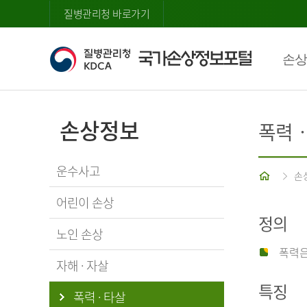
질병관리청 바로가기
손상
손상정보
폭력
운수사고
홈
손
어린이 손상
정의
노인 손상
폭력은
자해 · 자살
특징
폭력 · 타살