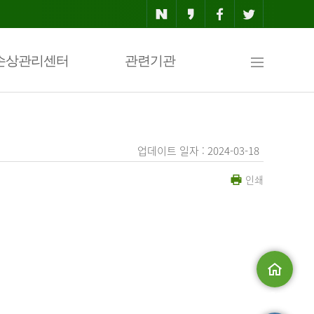
사
손상관리센터
관련기관
이
업데이트 일자 : 2024-03-18
인쇄
트
맵
.
메인으로