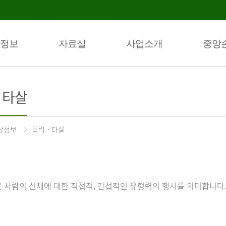
정보
자료실
사업소개
중앙
ㆍ타살
상정보
폭력ㆍ타살
 사람의 신체에 대한 직접적, 간접적인 유형력의 행사를 의미합니다