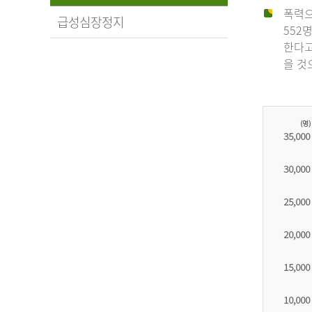
폭력으
급성심장정지
552
한다고
을 것