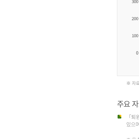
2012
년
환
자
수
27,203
명
※ 자료
2011
2013
주요 
년
년
「퇴원
있으며,
사
환
망
자