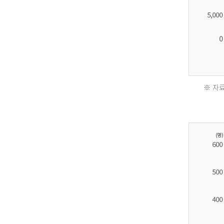
※ 자료
2011
년
환
자
수
30,736
명