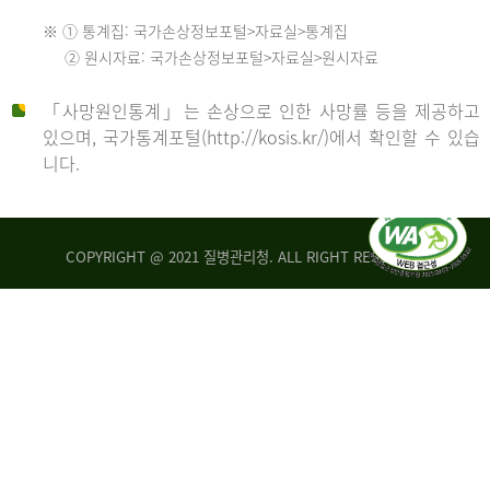
수
※ ① 통계집: 국가손상정보포털>자료실>통계집
552
2013
② 원시자료: 국가손상정보포털>자료실>원시자료
명
2012
「사망원인통계」는 손상으로 인한 사망률 등을 제공하고
년
있으며, 국가통계포털(http://kosis.kr/)에서 확인할 수 있습
니다.
환
년
자
수
사
COPYRIGHT @ 2021 질병관리청. ALL RIGHT RESERVED
26,123
망
명
자
수
2014
542
명
년
2013
환