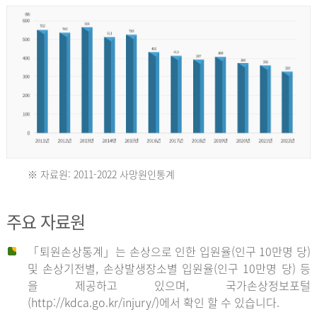
년
환
자
수
30,736
명
2012
※ 자료원: 2011-2022 사망원인통계
2011
년
주요 자료원
년
환
「퇴원손상통계」는 손상으로 인한 입원율(인구 10만명 당)
자
및 손상기전별, 손상발생장소별 입원율(인구 10만명 당) 등
사
수
을 제공하고 있으며, 국가손상정보포털
망
27,203
(http://kdca.go.kr/injury/)에서 확인 할 수 있습니다.
자
명