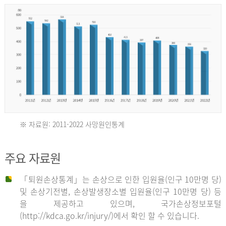
년
환
자
수
30,736
명
2012
※ 자료원: 2011-2022 사망원인통계
2011
년
주요 자료원
년
환
「퇴원손상통계」는 손상으로 인한 입원율(인구 10만명 당)
자
및 손상기전별, 손상발생장소별 입원율(인구 10만명 당) 등
사
수
을 제공하고 있으며, 국가손상정보포털
망
27,203
(http://kdca.go.kr/injury/)에서 확인 할 수 있습니다.
자
명