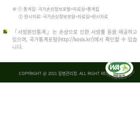
수
※ ① 통계집: 국가손상정보포털>자료실>통계집
552
2013
② 원시자료: 국가손상정보포털>자료실>원시자료
명
2012
「사망원인통계」는 손상으로 인한 사망률 등을 제공하고
년
있으며, 국가통계포털(http://kosis.kr/)에서 확인할 수 있습
니다.
환
년
자
수
사
COPYRIGHT @ 2021 질병관리청. ALL RIGHT RESERVED
26,123
망
명
자
수
2014
542
명
년
2013
환