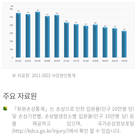
년
환
자
수
30,736
명
2012
※ 자료원: 2011-2022 사망원인통계
2011
년
주요 자료원
년
환
「퇴원손상통계」는 손상으로 인한 입원율(인구 10만명 당)
자
및 손상기전별, 손상발생장소별 입원율(인구 10만명 당) 등
사
수
을 제공하고 있으며, 국가손상정보포털
망
27,203
(http://kdca.go.kr/injury/)에서 확인 할 수 있습니다.
자
명