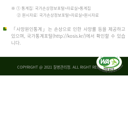
수
※ ① 통계집: 국가손상정보포털>자료실>통계집
552
2013
② 원시자료: 국가손상정보포털>자료실>원시자료
명
2012
「사망원인통계」는 손상으로 인한 사망률 등을 제공하고
년
있으며, 국가통계포털(http://kosis.kr/)에서 확인할 수 있습
니다.
환
년
자
수
사
COPYRIGHT @ 2021 질병관리청. ALL RIGHT RESERVED
26,123
망
명
자
수
2014
542
명
년
2013
환