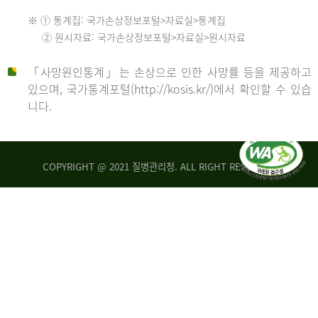
수
※ ① 통계집: 국가손상정보포털>자료실>통계집
552
2013
② 원시자료: 국가손상정보포털>자료실>원시자료
명
2012
「사망원인통계」는 손상으로 인한 사망률 등을 제공하고
년
있으며, 국가통계포털(http://kosis.kr/)에서 확인할 수 있습
니다.
환
년
자
수
사
COPYRIGHT @ 2021 질병관리청. ALL RIGHT RESERVED
26,123
망
명
자
수
2014
542
명
년
2013
환