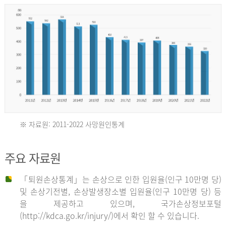
년
환
자
수
30,736
명
2012
※ 자료원: 2011-2022 사망원인통계
2011
년
주요 자료원
년
환
「퇴원손상통계」는 손상으로 인한 입원율(인구 10만명 당)
자
및 손상기전별, 손상발생장소별 입원율(인구 10만명 당) 등
사
수
을 제공하고 있으며, 국가손상정보포털
망
27,203
(http://kdca.go.kr/injury/)에서 확인 할 수 있습니다.
자
명