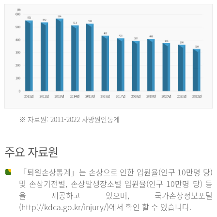
년
환
자
수
30,736
명
2012
※ 자료원: 2011-2022 사망원인통계
2011
년
주요 자료원
년
환
「퇴원손상통계」는 손상으로 인한 입원율(인구 10만명 당)
자
및 손상기전별, 손상발생장소별 입원율(인구 10만명 당) 등
사
수
을 제공하고 있으며, 국가손상정보포털
망
27,203
(http://kdca.go.kr/injury/)에서 확인 할 수 있습니다.
자
명