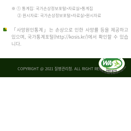
수
※ ① 통계집: 국가손상정보포털>자료실>통계집
552
2013
② 원시자료: 국가손상정보포털>자료실>원시자료
명
2012
「사망원인통계」는 손상으로 인한 사망률 등을 제공하고
년
있으며, 국가통계포털(http://kosis.kr/)에서 확인할 수 있습
니다.
환
년
자
수
사
COPYRIGHT @ 2021 질병관리청. ALL RIGHT RESERVED
26,123
망
명
자
수
2014
542
명
년
2013
환