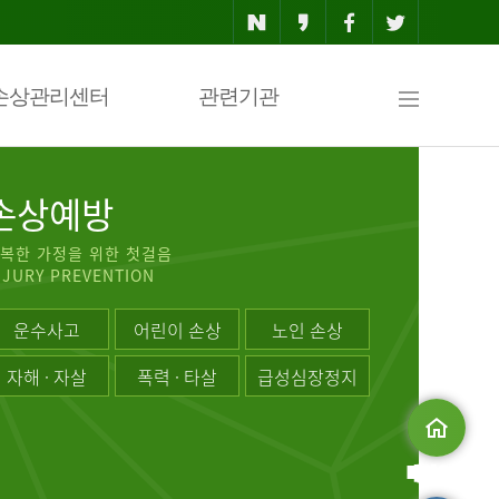
사
손상관리센터
관련기관
이
손상예방
복한 가정을 위한 첫걸음
NJURY PREVENTION
트
운수사고
어린이 손상
노인 손상
자해 · 자살
폭력 · 타살
급성심장정지
맵
메인으로