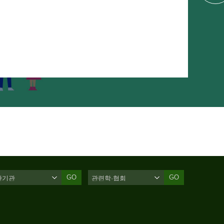
GO
GO