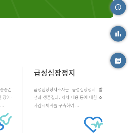
손상정보
손상통계
급성심장정지
원시자료
 중증손
급성심장정지조사는 급성심장정지 발
 장애·
생과 생존결과, 처치 내용 등에 대한 조
..
사감시체계를 구축하여 ...